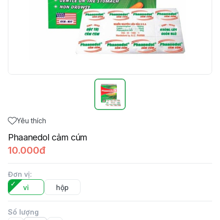
Yêu thích
Phaanedol cảm cúm
10.000đ
Đơn vị
:
vỉ
hộp
Số lượng