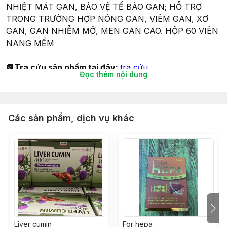
NHIỆT MÁT GAN, BẢO VỆ TẾ BÀO GAN; HỖ TRỢ
TRONG TRƯỜNG HỢP NÓNG GAN, VIÊM GAN, XƠ
GAN, GAN NHIỄM MỠ, MEN GAN CAO. HỘP 60 VIÊN
NANG MỀM
📗Tra cứu sản phẩm tại đây:
tra cứu
Đọc thêm nội dung
THÀNH PHẦN:
Diệp hạ châu đắng(Phyllanthus amarus-dược liệu khô)
……………………………..300mg
Các sản phẩm, dịch vụ khác
Kim ngân hoa(Lonicera japonica-dược liệu khô)
……………………………………….200mg
Silymarin 40%
…………………………………………………………………………………
100mg
Cà gai leo(Solanum procumbens-dược liệu khô)
………………………………………100mg
Củ dền đỏ(Xylopia vielana-dược liệu khô)
Liver cumin
For hepa
……………………………………………….100mg