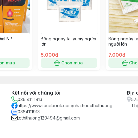
0ml NP
Bông ngoay tai yumy người
Bông ngoáy ta
lớn
người lớn
5.000đ
7.000đ
ọn mua
Chọn mua
Chọ
Kết nối với chúng tôi
Địa 
036 411 1913
575
https://www.facebook.com/nhathuocthuthuong
Thị
0364111913
tothithuong120494@gmail.com