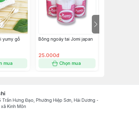
i yumy gỗ
Bông ngoáy tai Jomi japan
Urgo fortuner 
25.000đ
25.000đ
n mua
Chọn mua
Chọn
chỉ
 Trần Hưng Đạo, Phường Hiệp Sơn, Hải Dương -
 xã Kinh Môn