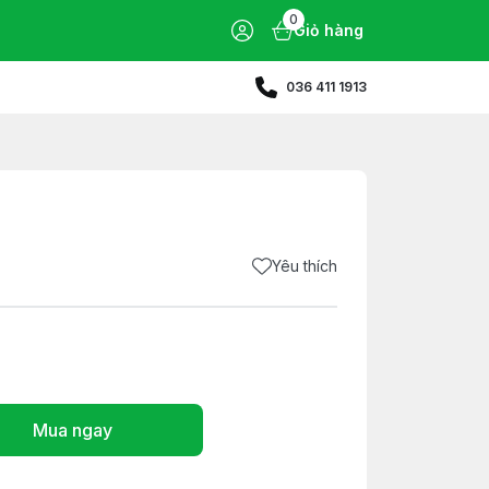
0
Giỏ hàng
036 411 1913
Yêu thích
Mua ngay