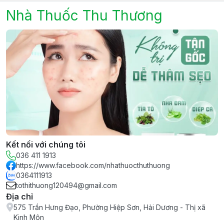
Nhà Thuốc Thu Thương
Kết nối với chúng tôi
036 411 1913
https://www.facebook.com/nhathuocthuthuong
0364111913
tothithuong120494@gmail.com
Địa chỉ
575 Trần Hưng Đạo, Phường Hiệp Sơn, Hải Dương - Thị xã
Kinh Môn