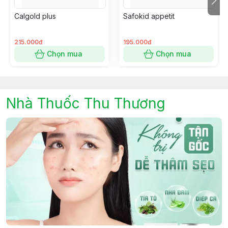
⭐ Vitamin B1 . . . . . . . . . . . . . . . . . . . . . . . . . . . . . .10mg
Calgold plus
Safokid appetit
⭐ Vitamin B6 . . . . . . . . . . . . . . . . . . . . . . . . . . . . . .10mg
⭐ DHA 5% . . . . . . . . . . . . . . . . . . . . . . . . . . . . . . . . .. 5mg
⭐Phụ liệu: đường trắng, sorbitol, fructose, Kali sorbat,
215.000đ
195.000đ
acid citric, gum xanthan,
Chọn mua
Chọn mua
EDTA (Ethylene diamine tetra acetic acid), hương hoa
quả, nước tinh khiết vừa đủ 15ml Thể tích lọ: 20ml ±
7.5%
Nhà Thuốc Thu Thương
📝 CÁCH DÙNG
🍀 Xịt trực tiếp vào khoang miệng rồi nuốt từ từ xuống
cổ họng
🍀 Trẻ dưới 1 tuổi: Tham khảo ý kiến thầy thuốc trước
khi dùng
🍀 Trẻ từ 1 tuổi – 6 tuổi: Ngày xịt 1 lượt, mỗi lượt xịt 1
lần (Tương đương 5,2mg sắt)
🍀 Trẻ từ 6 tuổi – 12 tuổi: Ngày xịt 2 lượt, mỗi lượt xịt 1
lần (Tương đương 10,4mg sắt)