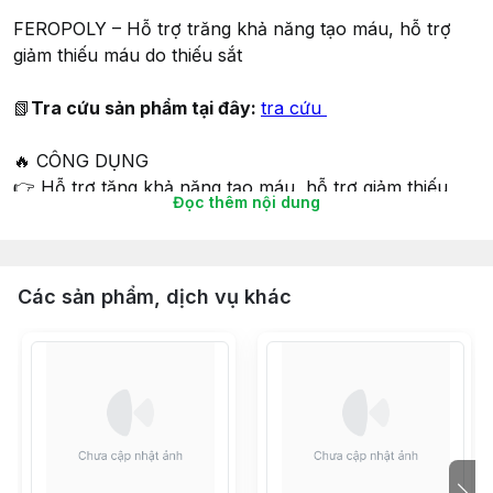
FEROPOLY – Hỗ trợ trăng khả năng tạo máu, hỗ trợ
giảm thiếu máu do thiếu sắt
📗
Tra cứu sản phẩm tại đây:
tra cứu
🔥 CÔNG DỤNG
👉 Hỗ trợ tăng khả năng tạo máu, hỗ trợ giảm thiếu
Đọc thêm nội dung
máu do thiếu sắt.
👪 ĐỐI TƯỢNG SỬ DỤNG
👉 Trẻ em và người lớn thiếu máu do thiếu sắt.
Các sản phẩm, dịch vụ khác
THÀNH PHẦN CẤU TẠO
⭐ Sắt III hydroxy polymaltose . . . . . . . . . . . . . . .
.1500mg
⭐ Neogos 57% . . . . . . . . . . . . . . . . . . . . . . . . . . .1000mg
(Galacto – oligosaccharides, GOS)
⭐ Cao quả óc chó . . . . . . . . . . . . . . . . . . . . . . . . . . 50 mg
⭐ Kẽm gluconat . . . . . . . . . . . . . . . . . . . . . . . . . . . .20mg