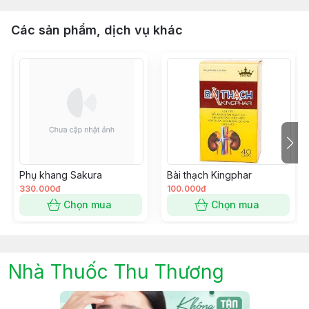
Các sản phẩm, dịch vụ khác
Phụ khang Sakura
Bài thạch Kingphar
330.000đ
100.000đ
Chọn mua
Chọn mua
Nhà Thuốc Thu Thương