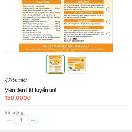
Yêu thích
Viên tiền liệt tuyến uni
150.000đ
Số lượng