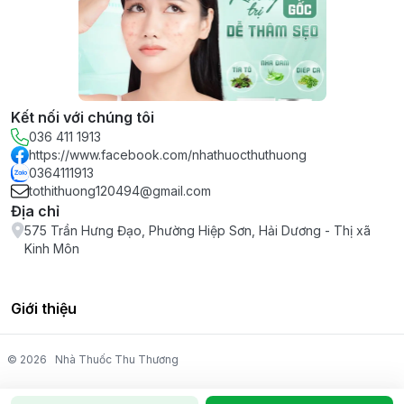
Kết nối với chúng tôi
036 411 1913
https://www.facebook.com/nhathuocthuthuong
0364111913
tothithuong120494@gmail.com
Địa chỉ
575 Trần Hưng Đạo, Phường Hiệp Sơn, Hải Dương - Thị xã
Kinh Môn
Giới thiệu
© 2026
Nhà Thuốc Thu Thương