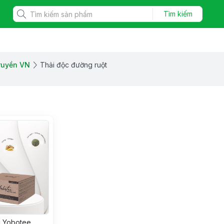
Tìm kiếm
truyền VN
Thải độc đường ruột
c Yobotee