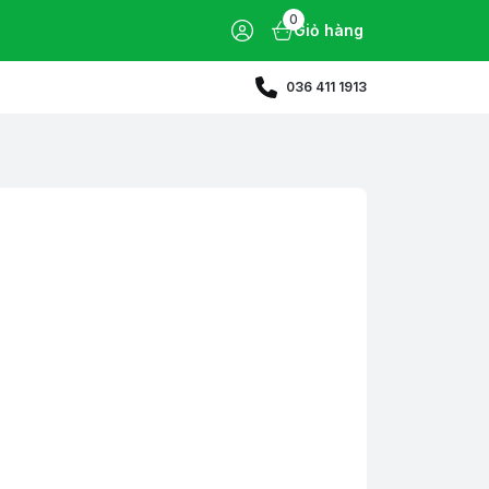
0
Giỏ hàng
036 411 1913