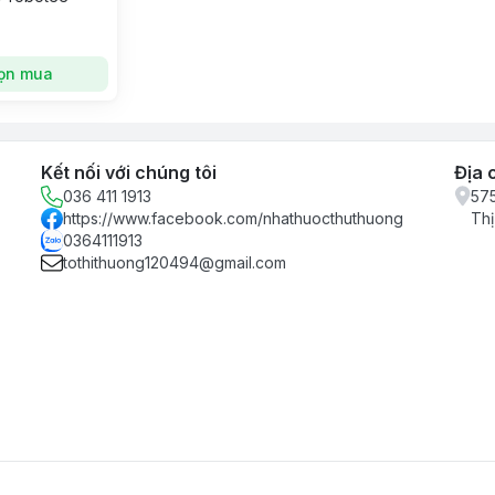
ọn mua
Kết nối với chúng tôi
Địa 
036 411 1913
575
https://www.facebook.com/nhathuocthuthuong
Thị
0364111913
tothithuong120494@gmail.com