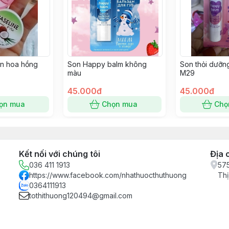
in hoa hồng
Son Happy balm không
Son thỏi dưỡn
màu
M29
45.000đ
45.000đ
ọn mua
Chọn mua
Chọ
Kết nối với chúng tôi
Địa 
036 411 1913
575
https://www.facebook.com/nhathuocthuthuong
Thị
0364111913
tothithuong120494@gmail.com