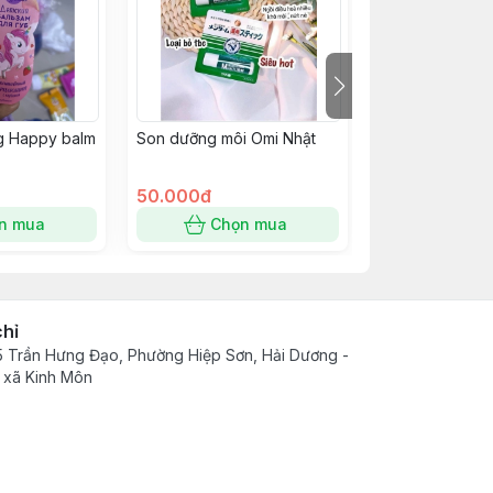
g Happy balm
Son dưỡng môi Omi Nhật
Kem nẻ Santa 
50.000đ
55.000đ
n mua
Chọn mua
Chọn
chỉ
 Trần Hưng Đạo, Phường Hiệp Sơn, Hải Dương -
 xã Kinh Môn