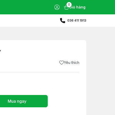
0
Giỏ hàng
036 411 1913
y
Yêu thích
Mua ngay