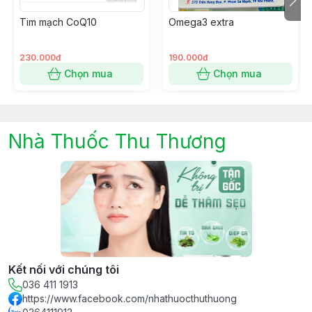
……………………………………………………………..200FU
Tim mạch CoQ10
Omega3 extra
Phụ liệu: Vỏ nang Gelatin, Chất làm ẩm Glycerine, Chất
độn: Sorbitol, Chất bảo quản (nipagin, nipasol), Chất
tạo hương tổng hợp: Ethyl vanillin, chất chống oxy hóa:
230.000đ
190.000đ
Lecithin, sáp ong, dầu đậu nành, dầu cọ, Titanium
Chọn mua
Chọn mua
Dioxide, Màu vàng quinolone, Màu sunset, nước tinh
khiết vừa đủ 2 viên.
Khối lượng viên: 1200mg ± 7,5%
Nhà Thuốc Thu Thương
CÔNG DỤNG:
– Hỗ trợ giảm mỡ máu giảm nguy cơ xơ vữa mạch máu
và hỗ trợ giảm nguy cơ tai biến mạch máu não do xơ
vữa mạch máu.
ĐỐI TƯỢNG SỬ DỤNG:
– Người mỡ máu cao. Người có nguy cơ tai biến mạch
Kết nối với chúng tôi
máu não do xơ vữa mạch máu.
036 411 1913
https://www.facebook.com/nhathuocthuthuong
CÁCH DÙNG: