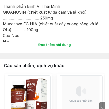
Thành phần Bình Vị Thái Minh
GIGANOSIN (chiết xuất từ dạ cẩm và lá khôi)
……………………………250mg
Mucosave FG HIA (chiết xuất cây xương rồng và lá
Oliu)…………..100ng
Cao Núc
Nác………………………………………………………………………………
Đọc thêm nội dung
Cao Thương
truật…………………………………………………………………………
100mg
Kẽm
Các sản phẩm, dịch vụ khác
gluconat…………………………………………………………………………
Công dụng Bình Vị Thái Minh:
Hỗ trợ giảm acid dịch vị, giúp bảo vệ niêm mạc dạ dày
Hỗ trợ cải thiện và giảm thiểu các biểu hiện của viêm
loét dạ dày