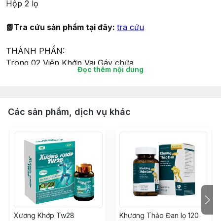
Hộp 2 lọ
📗Tra cứu sản phẩm tại đây:
tra cứu
THÀNH PHẦN:
Trong 02 Viên Khớp Vai Gáy chứa
Đọc thêm nội dung
Glucosamin sulfat. 2NaCl …………………………1600mg
MSM (Methylsulfonyl Methane) …………………..300mg
Magie oxyd ………………………………………………120mg
Alpha lipoic acid ………………………………………….75mg
Các sản phẩm, dịch vụ khác
Chondroitin sulfat natri …………………………………50mg
36 mg cao chiết xuất từ hỗn hợp:
+ Móng quỷ ………………………………………………200mg
+ Vỏ cây liễu trắng …………………………………….100mg
+ Cây địa liền…………………………………………….. 40mg
+ Hy thiêm …………………………………………………20mg
Vitamin B6 (Pyridoxin hydroclorid) ………………..20mg
Vitamin B1 (Thiamin hydroclorid) …………………….4mg
Xương Khớp Tw28
Khương Thảo Đan lọ 120
Shark cartilage powder (Bột sụn cá mập) ……….10mg