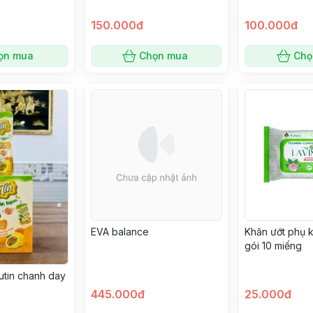
150.000đ
100.000đ
ọn mua
Chọn mua
Chọ
EVA balance
Khăn ướt phụ 
gói 10 miếng
utin chanh day
445.000đ
25.000đ