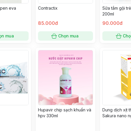
 pen eva
Contractix
Sữa tắm gội tr
200ml
85.000đ
90.000đ
ọn mua
Chọn mua
Chọ
Hupavir chip sạch khuẩn và
Dung dịch xịt 
hpv 330ml
Sakura nano n