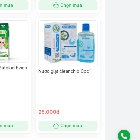
n mua
Chọn mua
Safokid Evico
Nước giặt cleanchip Cpc1
25.000đ
n mua
Chọn mua