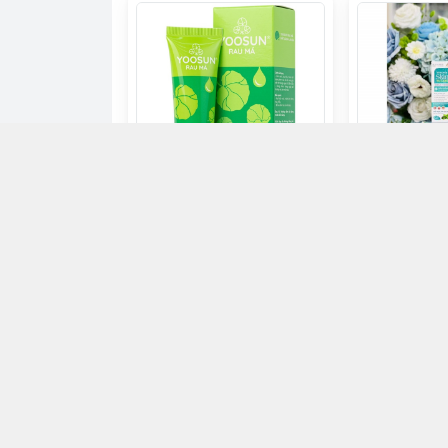
Yoosun centella rau má
Xịt ngoài da 
27.000đ
120.000đ
Chọn mua
Ch