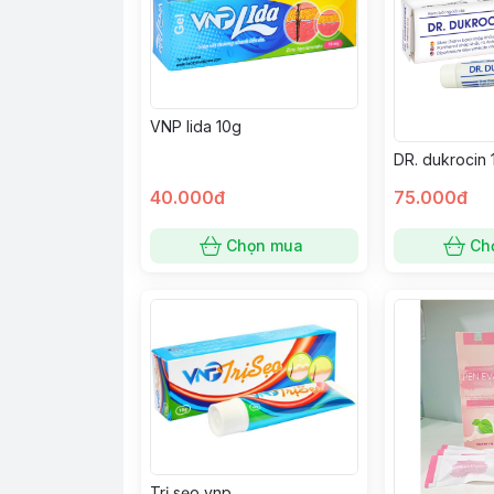
VNP lida 10g
DR. dukrocin 
40.000đ
75.000đ
Chọn mua
Ch
Trị sẹo vnp