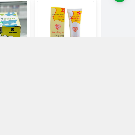
 da Babycare
Kem nghệ thái dương
22.000đ
n mua
Chọn mua