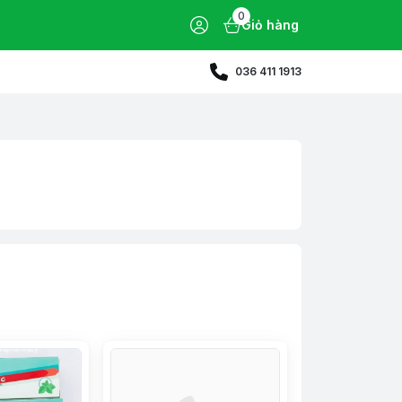
0
Giỏ hàng
036 411 1913