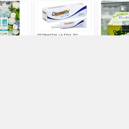
DERMATIX ULTRA 7G .
skin nucare
Kem bôi ngoài
185.000đ
80.000đ
ọn mua
Chọn mua
Chọ