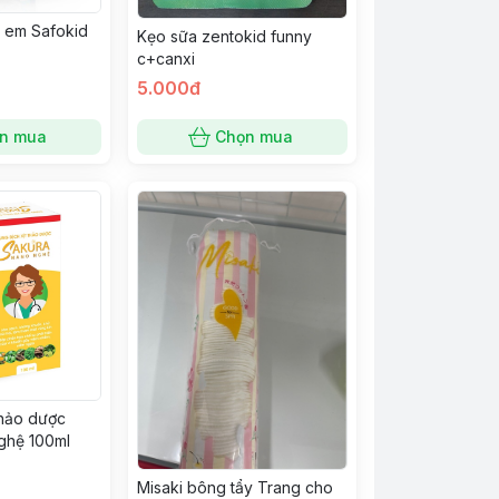
ẻ em Safokid
Kẹo sữa zentokid funny
c+canxi
5.000đ
n mua
Chọn mua
thảo dược
ghệ 100ml
Misaki bông tẩy Trang cho