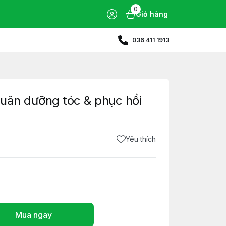
0
Giỏ hàng
036 411 1913
uân dưỡng tóc & phục hồi
Yêu thích
Mua ngay