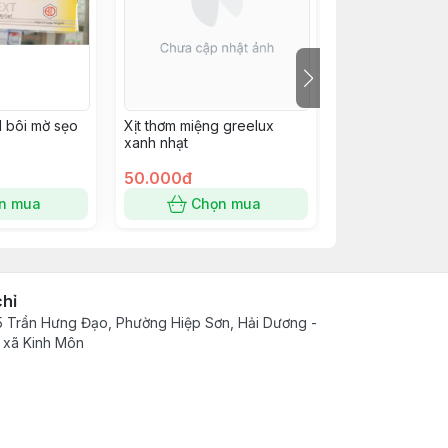
l bôi mờ sẹo
Xịt thơm miệng greelux
Vaseline Origin
xanh nhạt
50.000đ
50.000đ
n mua
Chọn mua
Chọn
chỉ
 Trần Hưng Đạo, Phường Hiệp Sơn, Hải Dương -
 xã Kinh Môn