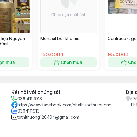
 liệu Nguyên
Monaxil bôi khử mùi
Contracext ge
50ml
150.000đ
95.000đ
ọn mua
Chọn mua
Chọ
Kết nối với chúng tôi
Địa 
036 411 1913
575
https://www.facebook.com/nhathuocthuthuong
Thị
0364111913
tothithuong120494@gmail.com