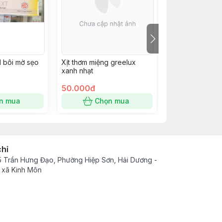
l bôi mờ sẹo
Xịt thơm miệng greelux
Vaseline Origin
xanh nhạt
50.000đ
50.000đ
n mua
Chọn mua
Chọn
chỉ
 Trần Hưng Đạo, Phường Hiệp Sơn, Hải Dương -
 xã Kinh Môn