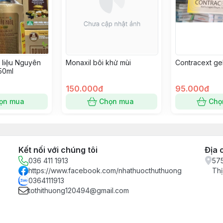
 liệu Nguyên
Monaxil bôi khử mùi
Contracext ge
50ml
150.000đ
95.000đ
ọn mua
Chọn mua
Chọ
Kết nối với chúng tôi
Địa 
036 411 1913
575
https://www.facebook.com/nhathuocthuthuong
Thị
0364111913
tothithuong120494@gmail.com