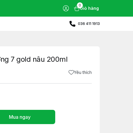
0
Giỏ hàng
036 411 1913
ơng 7 gold nâu 200ml
Yêu thích
Mua ngay